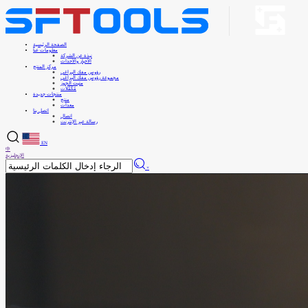
الصفحة الرئيسية
معلومات عنا
نبذة عن الشركة
الأخبار والأحداث
مركز المنتج
رؤوس مفك البراغي
مجموعة رؤوس مفك البراغي
مثبت الجوز
مُكَمِّلات
منتجات جديدة
منتج
معدات
اتصل بنا
اتصال
رسالة عبر الإنترنت
EN
中
الإنجليزية
×