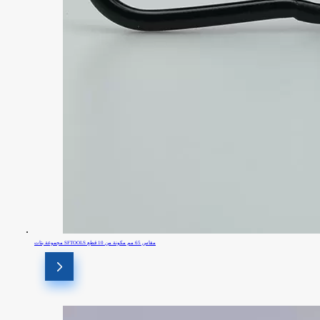
مجموعة بتات SFTOOLS مقاس 65 مم مكونة من 10 قطع