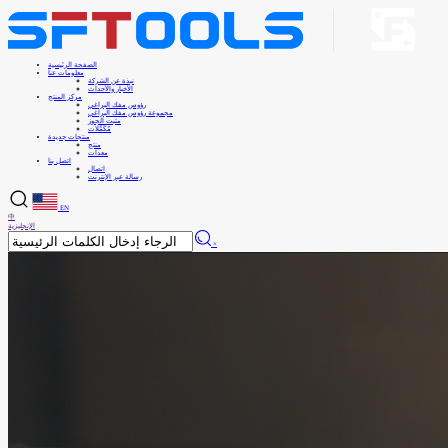
الصفحة الرئيسية
معلومات عنا
نبذة عن الشركة
الأخبار والأحداث
مركز المنتج
رؤوس مفك البراغي
مجموعة رؤوس مفك البراغي
مثبت الجوز
مُكَمِّلات
منتجات جديدة
منتج
معدات
اتصل بنا
اتصال
رسالة عبر الإنترنت
EN
中
الإنجليزية
×