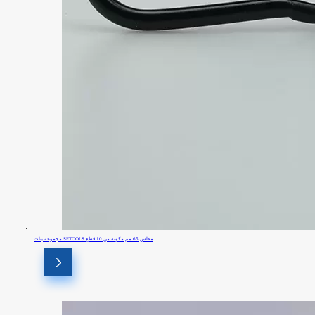
مجموعة بتات SFTOOLS مقاس 65 مم مكونة من 10 قطع